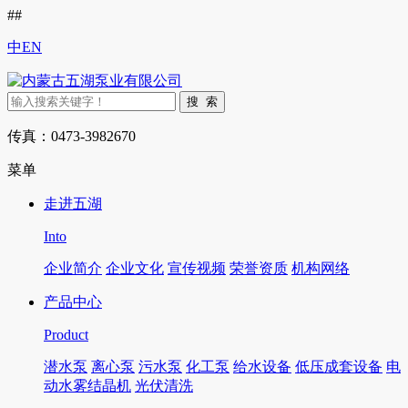
##
中
EN
传真：0473-3982670
菜单
走进五湖
Into
企业简介
企业文化
宣传视频
荣誉资质
机构网络
产品中心
Product
潜水泵
离心泵
污水泵
化工泵
给水设备
低压成套设备
电
动水雾结晶机
光伏清洗