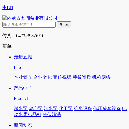
中
EN
传真：0473-3982670
菜单
走进五湖
Into
企业简介
企业文化
宣传视频
荣誉资质
机构网络
产品中心
Product
潜水泵
离心泵
污水泵
化工泵
给水设备
低压成套设备
电
动水雾结晶机
光伏清洗
新闻动态