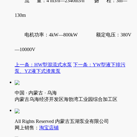
流 量：4 m3/h—2340m3/h 扬 程：3m—
130m
电机功率：4kW—800kW 额定电压：380V
—10000V
上一条：HW型混流式水泵
下一条：YW型液下排污
泵、YZ液下式渣浆泵
中国 · 内蒙古 · 乌海
内蒙古乌海经济开发区海勃湾工业园综合加工区
All Rights Reserved 内蒙古五湖泵业有限公司
网上销售：
淘宝店铺