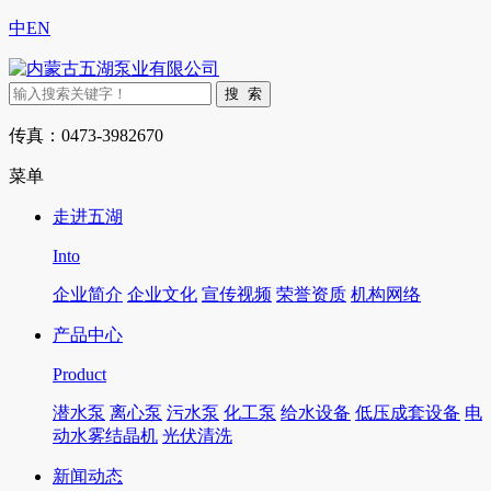
中
EN
传真：0473-3982670
菜单
走进五湖
Into
企业简介
企业文化
宣传视频
荣誉资质
机构网络
产品中心
Product
潜水泵
离心泵
污水泵
化工泵
给水设备
低压成套设备
电
动水雾结晶机
光伏清洗
新闻动态