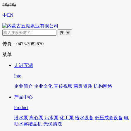
######
中
EN
传真：0473-3982670
菜单
走进五湖
Into
企业简介
企业文化
宣传视频
荣誉资质
机构网络
产品中心
Product
潜水泵
离心泵
污水泵
化工泵
给水设备
低压成套设备
电
动水雾结晶机
光伏清洗